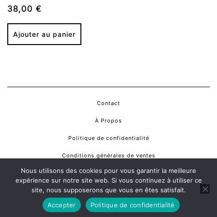
38,00
€
Ajouter au panier
Contact
À Propos
Politique de confidentialité
Conditions générales de ventes
Nous utilisons des cookies pour vous garantir la meilleure
expérience sur notre site web. Si vous continuez à utiliser ce
Copyright © 2026
Rowdy Vintage
. All rights reserved.
site, nous supposerons que vous en êtes satisfait.
Accepter
Politique de confidentialité